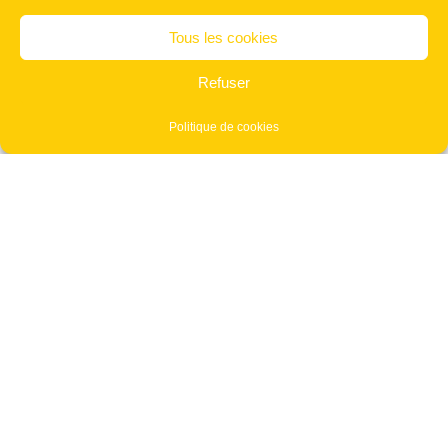
1
2
3
Tous les cookies
Articles récents
Refuser
Surf foil : maîtriser les bases pour des sensations uniques sur l’eau
Politique de cookies
À la découverte d’Ambila Lemaitso sur la ligne ferroviaire TCE
Voyager avec un bébé au Vietnam : guide pratique pour un séjour en
famille
À la découverte de la Côte d’Azur
Préparer son départ en toute tranquillité avec un bon parking
Catégories
Actualités
Afrique
Amérique du nord
Amérique du sud