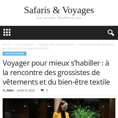
Safaris & Voyages
Just another WordPress site
Home
Uncategorized
Voyager pour mieux s’habiller : à la rencontre des grossistes
de vêtements et du bien-être textile
UNCATEGORIZED
Voyager pour mieux s’habiller : à
la rencontre des grossistes de
vêtements et du bien-être textile
By
Alan
-
juillet 9, 2025
0